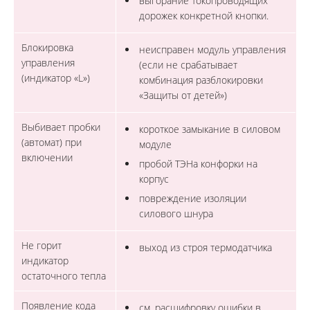
выгорание токопроводящих
дорожек конкретной кнопки.
Блокировка
неисправен модуль управления
управления
(если не срабатывает
(индикатор «L»)
комбинация разблокировки
«Защиты от детей»)
Выбивает пробки
короткое замыкание в силовом
(автомат) при
модуле
включении
пробой ТЭНа конфорки на
корпус
повреждение изоляции
силового шнура
Не горит
выход из строя термодатчика
индикатор
остаточного тепла
Появление кода
см. расшифровку ошибки в